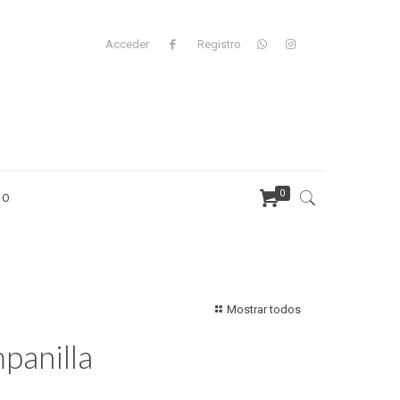
Acceder
Registro
0
TO
Mostrar todos
panilla