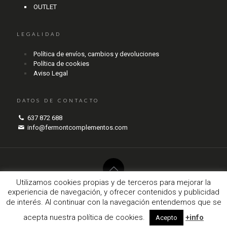
OUTLET
LEGALIDAD
Política de envíos, cambios y devoluciones
Política de cookies
Aviso Legal
DATOS DE CONTACTO
637 872 688
info@fermontcomplementos.com
Utilizamos cookies propias y de terceros para mejorar la
experiencia de navegación, y ofrecer contenidos y publicidad
© 2017 Fermont Complementos. Todos los derechos reservados.
de interés. Al continuar con la navegación entendemos que se
agencianodo.com
acepta nuestra política de cookies.
+info
Acepto