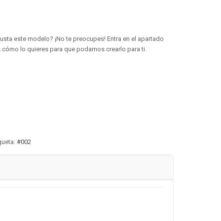
gusta este modelo? ¡No te preocupes! Entra en el apartado
 cómo lo quieres para que podamos crearlo para ti.
queta:
#002