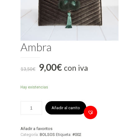
Ambra
9,00
€
con iva
13,50
€
Hay existencias
Añadir al carrito
Añadir a favoritos
Categoría:
BOLSOS
Etiqueta:
#002