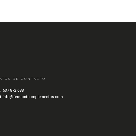
ATOS DE CONTACTO
637 872 688
info@fermontcomplementos.com