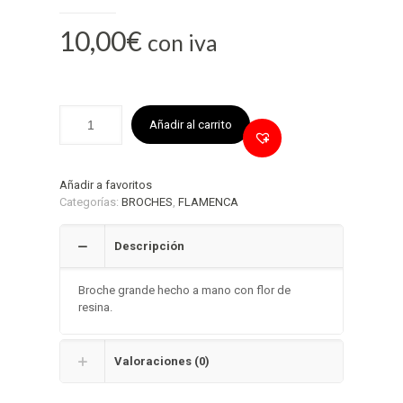
10,00
€
con iva
Añadir al carrito
Añadir a favoritos
Categorías:
BROCHES
,
FLAMENCA
Descripción
Broche grande hecho a mano con flor de
resina.
Valoraciones (0)