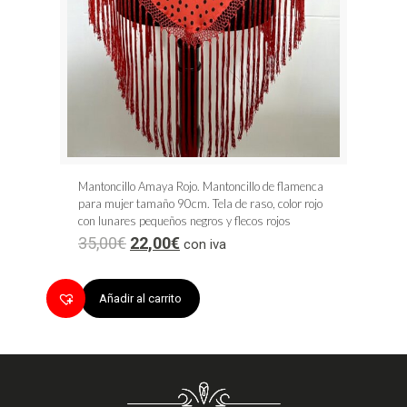
Mantoncillo Amaya Rojo. Mantoncillo de flamenca
para mujer tamaño 90cm. Tela de raso, color rojo
con lunares pequeños negros y flecos rojos
35,00
€
22,00
€
con iva
Añadir al carrito