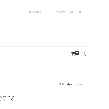
Acceder
Registro
0
TO
Mostrar todos
echa