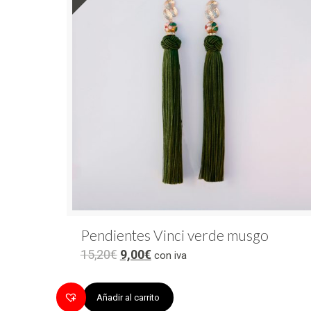
Pendientes Vinci verde musgo
15,20
€
9,00
€
con iva
Añadir al carrito