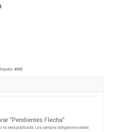
a
Etiqueta:
#002
orar “Pendientes Flecha”
o no será publicada.
Los campos obligatorios están