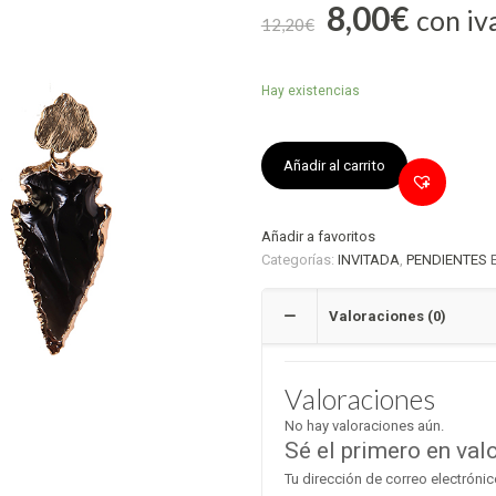
8,00
€
con iv
12,20
€
Hay existencias
Añadir al carrito
Añadir a favoritos
Categorías:
INVITADA
,
PENDIENTES
Valoraciones (0)
Valoraciones
No hay valoraciones aún.
Sé el primero en val
Tu dirección de correo electrónic