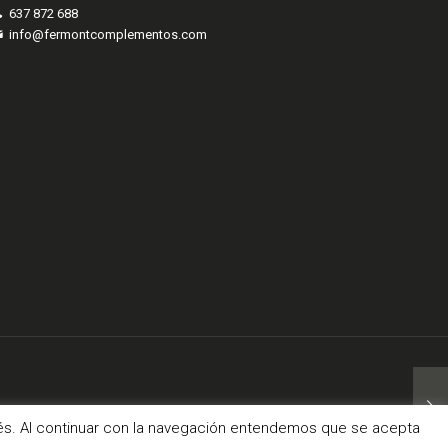
637 872 688
info@fermontcomplementos.com
com
erés. Al continuar con la navegación entendemos que se acepta