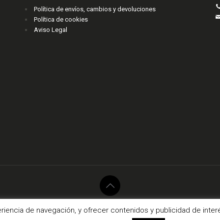
Política de envíos, cambios y devoluciones
Política de cookies
Aviso Legal
017 Fermont Complementos. Todos los derechos reservados.
agencianodo.
eriencia de navegación, y ofrecer contenidos y publicidad de int