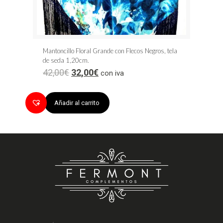
Mantoncillo Floral Grande con Flecos Negros, tela
de seda 1,20cm.
42,00
€
32,00
€
con iva
Añadir al carrito