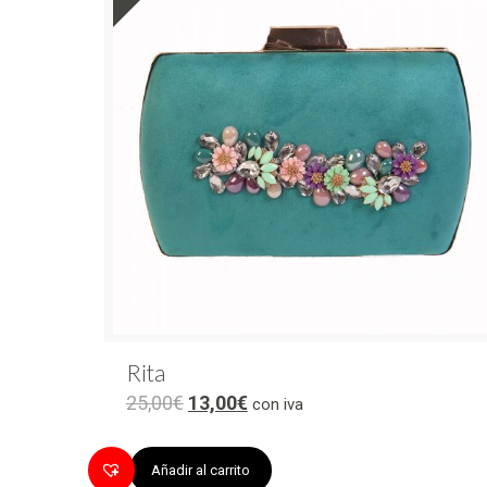
Rita
25,00
€
13,00
€
con iva
Añadir al carrito