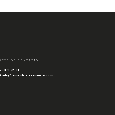
ATOS DE CONTACTO
637 872 688
info@fermontcomplementos.com