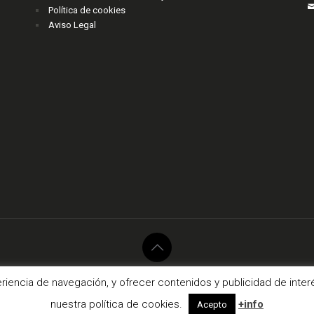
Política de cookies
Aviso Legal
017 Fermont Complementos. Todos los derechos reservados.
agencianodo.
eriencia de navegación, y ofrecer contenidos y publicidad de int
nuestra política de cookies.
+info
Acepto