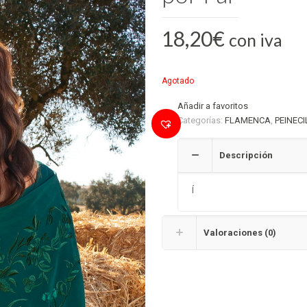
18,20
€
con iva
Agotado
Añadir a favoritos
Categorías:
FLAMENCA
,
PEINEC
Descripción
Í
Valoraciones (0)