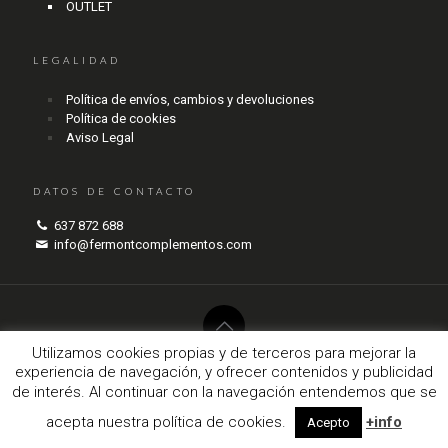
OUTLET
LEGALIDAD
Política de envíos, cambios y devoluciones
Política de cookies
Aviso Legal
DATOS DE CONTACTO
637 872 688
info@fermontcomplementos.com
Utilizamos cookies propias y de terceros para mejorar la
experiencia de navegación, y ofrecer contenidos y publicidad
© 2017 Fermont Complementos. Todos los derechos reservados.
agencianodo.com
de interés. Al continuar con la navegación entendemos que se
acepta nuestra política de cookies.
+info
Acepto