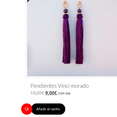
Pendientes Vinci morado
15,20
€
9,00
€
con iva
Añadir al carrito