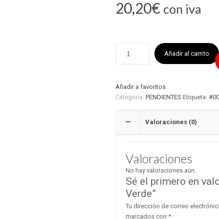
20,20
€
con iva
Añadir al carrito
Añadir a favoritos
Categoría:
PENDIENTES
Etiqueta:
#0
Valoraciones (0)
Valoraciones
No hay valoraciones aún.
Sé el primero en val
Verde”
Tu dirección de correo electrónic
marcados con
*