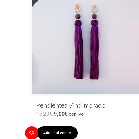
Pendientes Vinci morado
15,20
€
9,00
€
con iva
Añadir al carrito