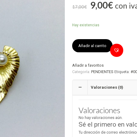
9,00
€
con iv
17,00
€
Hay existencias
Añadir al carrito
Añadir a favoritos
Categoría:
PENDIENTES
Etiqueta:
#0
Valoraciones (0)
Valoraciones
No hay valoraciones aún.
Sé el primero en val
Tu dirección de correo electrónic