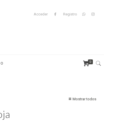
Acceder
Registro
0
TO
Mostrar todos
oja