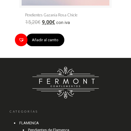
Pendientes Gazania Rosa Chicle
15,20
€
9,00
€
con iva
Añadir al carrito
CATEGORÍAS
FLAMENCA
Pendientes de Flamenca