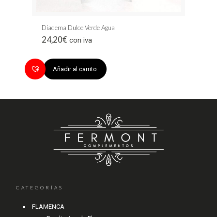
Diadema Dulce Verde Agua
24,20
€
con iva
Añadir al carrito
CATEGORÍAS
FLAMENCA