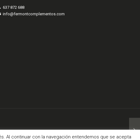
637 872 688
info@fermontcomplementos.com
com
erés. Al continuar con la navegación entendemos que se acepta