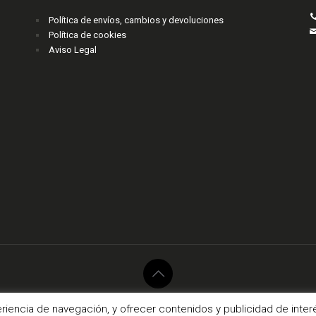
Política de envíos, cambios y devoluciones
Política de cookies
Aviso Legal
017 Fermont Complementos. Todos los derechos reservados.
agencianodo.
eriencia de navegación, y ofrecer contenidos y publicidad de int