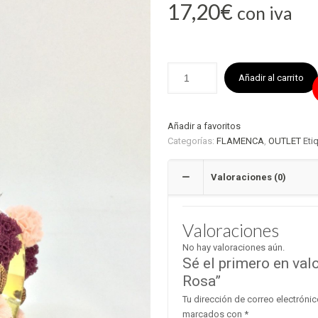
17,20
€
con iva
Añadir al carrito
Añadir a favoritos
Categorías:
FLAMENCA
,
OUTLET
Eti
Valoraciones (0)
Valoraciones
No hay valoraciones aún.
Sé el primero en val
Rosa”
Tu dirección de correo electrónic
marcados con
*