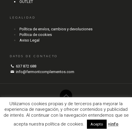
OUTLET
LEGALIDAD
Política de envíos, cambios y devoluciones
Política de cookies
Aviso Legal
DATOS DE CONTACTO
637 872 688
info@fermontcomplementos.com
Utilizamos cookies propias y de terceros para mejorar la
experiencia de navegación, y ofrecer contenidos y publicidad
© 2017 Fermont Complementos. Todos los derechos reservados.
de interés. Al continuar con la navegación entendemos que se
agencianodo.com
acepta nuestra política de cookies.
+info
Acepto